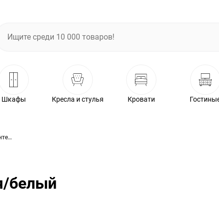
Шкафы
Кресла и стулья
Кровати
Гостины
Стол Оникс 3 журнальный винтерберг/опора ДГ3 белая/белый (без стекла)
я/белый