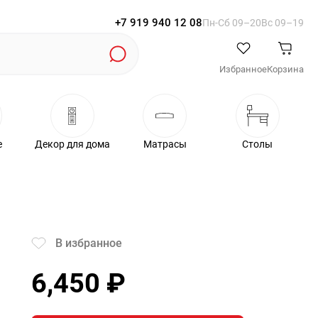
+7 919 940 12 08
Пн-Cб 09–20
Вс 09–19
Избранное
Корзина
е
Декор для дома
Матрасы
Столы
В избранное
6,450
₽