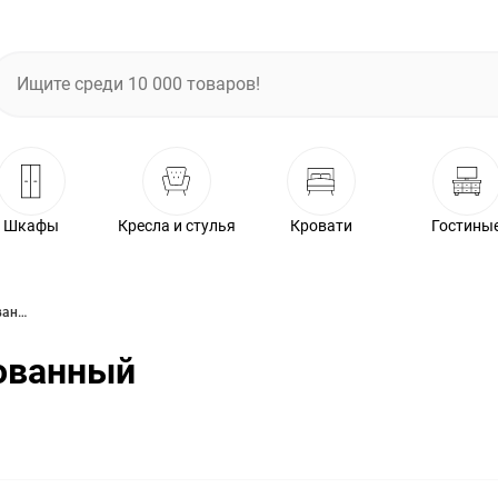
Шкафы
Кресла и стулья
Кровати
Гостины
Шкаф Гретта ГТ1 комбинированный интра дуб крафт белый
ованный