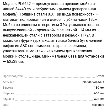
Модель PL6642 — прямоугольная врезная мойка с
чашей 34х40 см и ребристым крылом (реверсивная
модель). Толщина стали 0,8. Три вида поверхности —
матовая, полированная и декор. Глубина чаши 18см.
Мойка со сливным отверстием 3 ½» укомплектована
выпуск-сливной «корзинкой» с решеткой 114 мм из
нержавеющей стали с затвором и резьбой 11/2″. В
комплект фурнитуры входит также белый бутылочный
сифон из АБС-сополимера, гофра с переливом,
уплотнитель и монтажные клипсы для крепления
мойки к столешнице. Минимальная база для установки
— 62х38 см.
Производитель
Ecrom
Артикул
2000000313306
Высота
180 мм
Ширина
660 мм
Глубина
420 мм
Цвет
Матовая