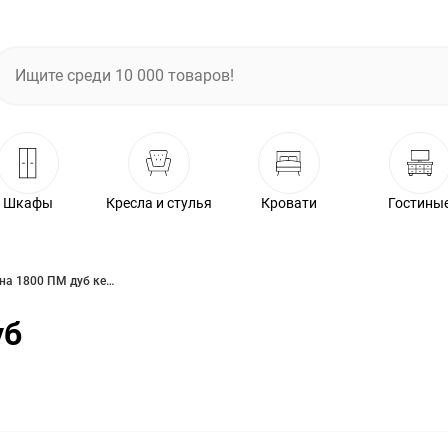
Шкафы
Кресла и стулья
Кровати
Гостины
Кровать Рамона 1800 ПМ дуб кельтский/капучино
уб