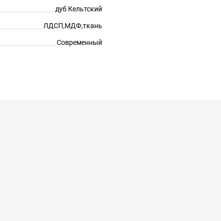
дуб Кельтский
ЛДСП,МДФ,ткань
Современный