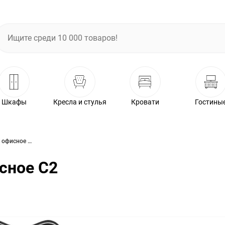
Шкафы
Кресла и стулья
Кровати
Гостины
Кресло Chairman 450 LT офисное С2 серый
сное С2