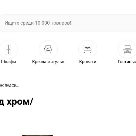
Шкафы
Кресла и стулья
Кровати
Гостины
Стул Милан Ромб каркас под хром/мазарати 09 коричневый
д хром/